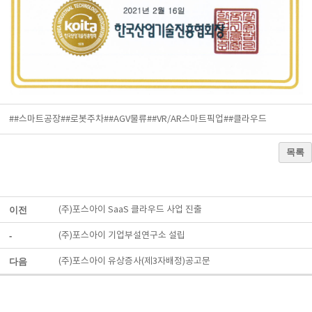
##스마트공장
##로봇주차
##AGV물류
##VR/AR스마트픽업
##클라우드
목록
이전
(주)포스아이 SaaS 클라우드 사업 진출
-
(주)포스아이 기업부설연구소 설립
다음
(주)포스아이 유상증사(제3자배정)공고문