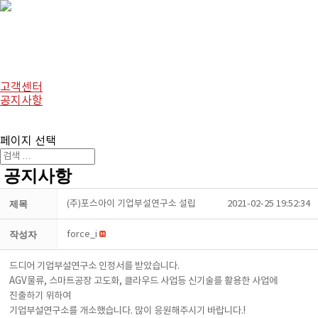
회사소개
사업소개
제품/서비스
사업실적
온라인문의
고객센터
공지사항
Q/A
채용정보
페이지 선택
공지사항
제목
(주)포스아이 기업부설연구소 설립
2021-02-25 19:52:34
작성자
force_i
드디어 기업부설연구소 인정서를 받았습니다.
AGV물류, 스마트공장 고도화, 클라우드 사업등 신기술를 활용한 사업에
진출하기 위하여
기업부설연구소를 개소했습니다. 많이 응원해주시기 바랍니다.!