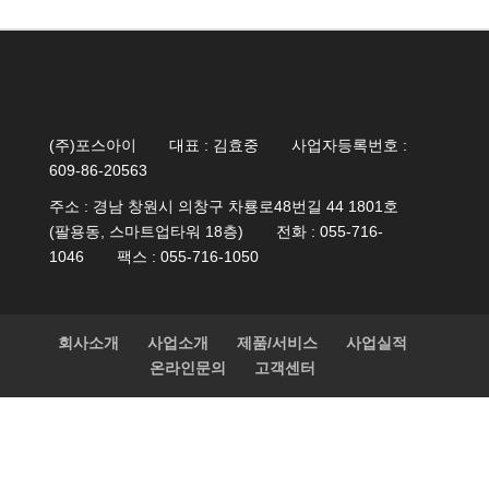
(주)포스아이
대표 : 김효중
사업자등록번호 :
609-86-20563
주소 : 경남 창원시 의창구 차룡로48번길 44 1801호
(팔용동, 스마트업타워 18층)
전화 : 055-716-
1046
팩스 : 055-716-1050
회사소개
사업소개
제품/서비스
사업실적
온라인문의
고객센터